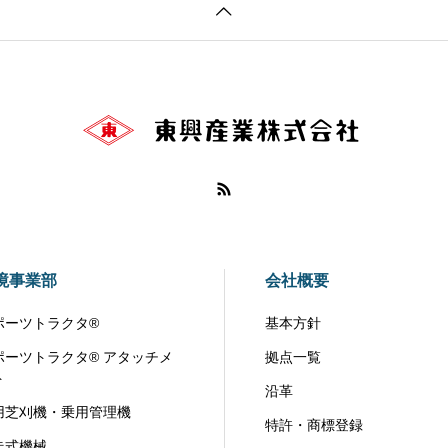
境事業部
会社概要
ポーツトラクタ®
基本方針
ポーツトラクタ® アタッチメ
拠点一覧
ト
沿革
用芝刈機・乗用管理機
特許・商標登録
走式機械