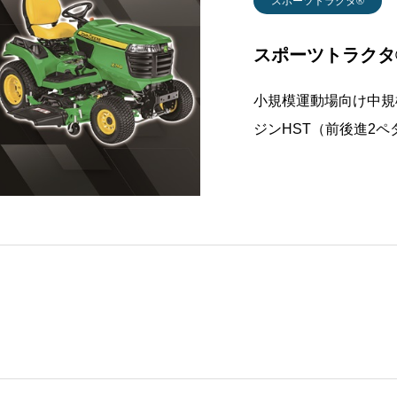
スポーツトラクタ®
スポーツトラクタ®
小規模運動場向け中規
ジンHST（前後進2
製品仕様型式X750型X
輪駆動エンジン水冷