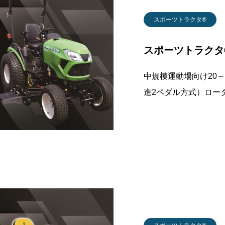
スポーツトラクタ®
スポーツトラクタ®
中規模運動場向け20～
進2ペダル方式）ロータリーモ
24H型駆動方式2輪駆
噴ディーゼル馬力24.2