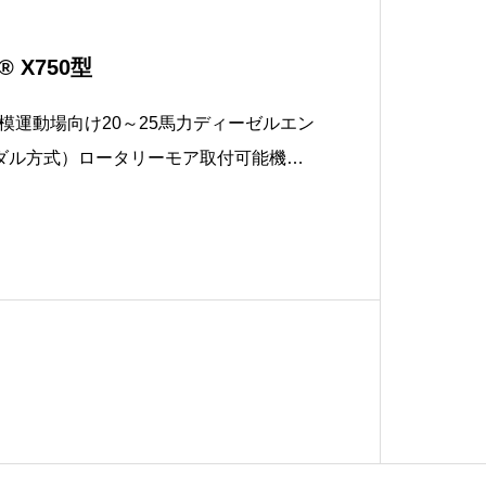
 X750型
模運動場向け20～25馬力ディーゼルエン
ペダル方式）ロータリーモア取付可能機種
754型X758型駆動方式2輪駆動2輪駆動4