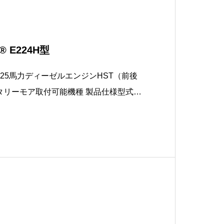
 E224H型
25馬力ディーゼルエンジンHST（前後
ア取付可能機種 製品仕様型式E2
動・4輪駆動切替式エンジン水冷3気筒直
PS排気