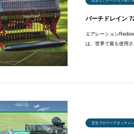
芝生エアレーション用ア
バーチドレイン 72
エアレーションRedix
は、世界で最も使用さ
軽量ながら250mm
破砕できます。■ バ
は、タインが土壌内部
芝生ブロワーアタッチメ