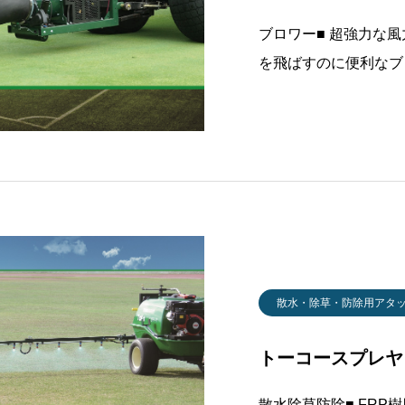
ブロワー■ 超強力な
を飛ばすのに便利なブ
コン操作で360回転で
載式に比べランニング
持ち上げて移動ができ
散水・除草・防除用アタ
トーコースプレヤ 
散水除草防除■ FRP