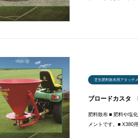
散布口はスピンナータ
位置調整が簡単にでき、均一
200型300型散布幅（
芝生肥料散布用アタッチ
ブロードカスタ HOP
肥料散布 ■ 肥料や
メントです。■ X38
駆動式2種類をご用意