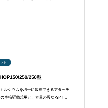
イプで、肥料の比重に合わせた落下口の
な散布が可能です。 製品仕様型式
m
メント
150/250/250型
塩化カルシウムを均一に散布できるアタッチ
0用の車輪駆動式用と、容量の異なるPTO
しております。■ 低馬力のトラクタでも