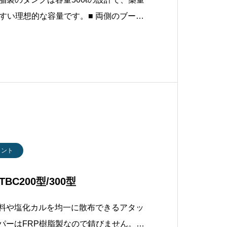
すい理想的な容量です。■ 両側のブーム
6mと広いため、大規模作業場でも高能
できます。■ 回転半径が小さく公園など
も作業しや
メント
C200型/300型
肥料や塩化カルを均一に散布できるアタッ
パーはFRP樹脂製なので錆びません。■