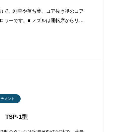
風力で、刈草や落ち葉、コア抜き後のコア
ロワーです。■ ノズルは運転席からリモ
きます。■ PTO駆動のため、エンジン搭
コストを削減できます。■ 3点ヒッチで
、低馬力のトラクタでも使用
ッチメント
TSP-1型
樹脂製のタンクは容量500ℓの設計で、薬量