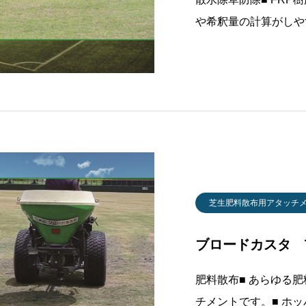
や希釈量の計算がしや
を伸ばした際の作業幅
率で作業を行うことが
の障害物が多い場所で
芝生肥料散布用アタッチ
ブロードカスタ TB
肥料散布■ あらゆる
チメントです。■ ホッ