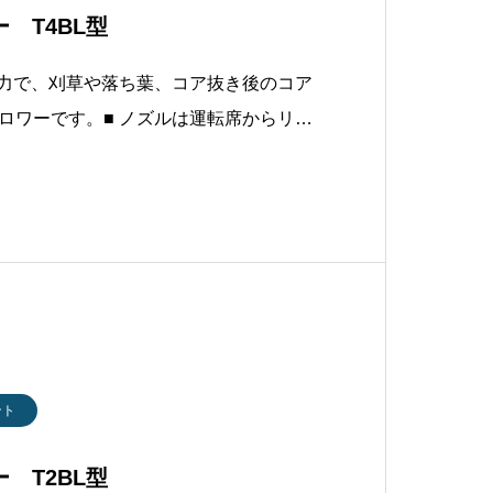
 T4BL型
風力で、刈草や落ち葉、コア抜き後のコア
ロワーです。■ ノズルは運転席からリモ
きます。■ 25馬力の強力なエンジンを搭
ッチメントでトラクタだけでなくゲータ
す。■ オプションのマグナポ
ント
 T2BL型