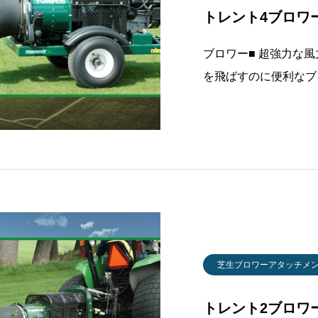
トレント4ブロワー
ブロワー■ 超強力な
を飛ばすのに便利なブ
コン操作で360回転で
載したけん引式のアタ
ー等でもけん引できま
芝生ブロワーアタッチメ
トレント2ブロワー