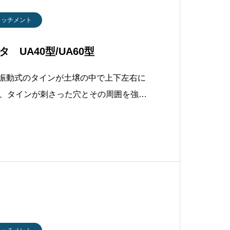
タッチメント
 UA40型/UA60型
由振動式のタインが土壌の中で上下左右に
、タインが刺さった穴とその周囲を強力
性、通気性を大幅に改善します。■ バー
るスパイク方式ではタインが折れてしま
、バイブロ方式であれは難なく土壌を