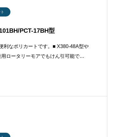
ント
1BH/PCT-17BH型
利なポリカートです。■ X380-48A型や
の乗用ロータリーモアでもけん引可能で
の異なる２種類がございます。製品仕様型
17BH型最大積載量283L / 294kg481L