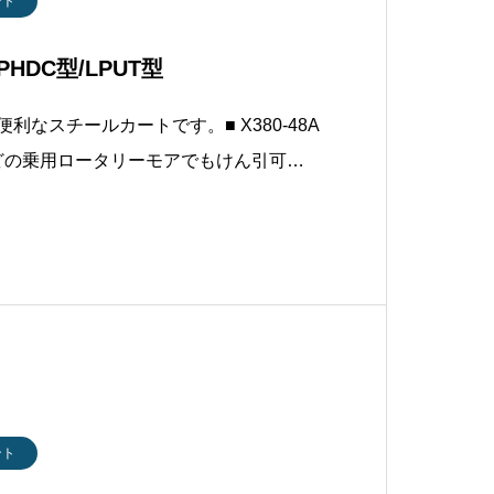
ント
HDC型/LPUT型
利なスチールカートです。■ X380-48A
などの乗用ロータリーモアでもけん引可能
量の異なる３種類がございます。製品仕様
PHDC18JD型LPUT21JD型最大積載量36
ント