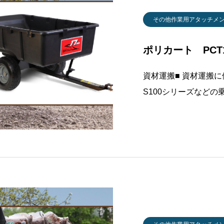
その他作業用アタッチメ
ポリカート PCT10
資材運搬■ 資材運搬に便
S100シリーズなど
す。■ サイズと容量
式PCT-101BH型PCT-