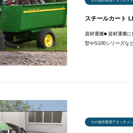
その他作業用アタッチメ
スチールカート LP
資材運搬■ 資材運搬に便
型やS100シリーズ
です。■ サイズと容
型式LPHDC13JD型L
8L
その他作業用アタッチメ