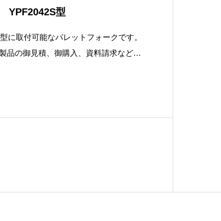
YPF2042S型
32H型に取付可能なパレットフォークです。
H型製品の御見積、御購入、資料請求などに
のお客様北海道営業所 TEL.011-381
805