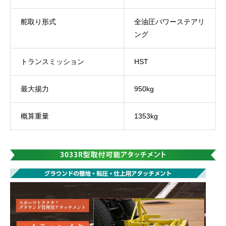
舵取り形式
全油圧パワーステアリ
ング
トランスミッション
HST
最大揚力
950kg
概算重量
1353kg